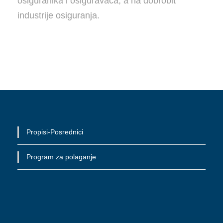
osiguranika i osiguravača, a na dobrobit
industrije osiguranja.
Propisi-Posrednici
Program za polaganje