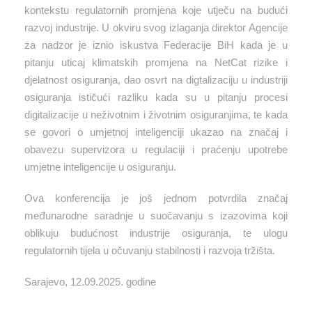
kontekstu regulatornih promjena koje utječu na budući
razvoj industrije. U okviru svog izlaganja direktor Agencije
za nadzor je iznio iskustva Federacije BiH kada je u
pitanju uticaj klimatskih promjena na NetCat rizike i
djelatnost osiguranja, dao osvrt na digtalizaciju u industriji
osiguranja ističući razliku kada su u pitanju procesi
digitalizacije u neživotnim i životnim osiguranjima, te kada
se govori o umjetnoj inteligenciji ukazao na značaj i
obavezu supervizora u regulaciji i praćenju upotrebe
umjetne inteligencije u osiguranju.
Ova konferencija je još jednom potvrdila značaj
međunarodne saradnje u suočavanju s izazovima koji
oblikuju budućnost industrije osiguranja, te ulogu
regulatornih tijela u očuvanju stabilnosti i razvoja tržišta.
Sarajevo, 12.09.2025. godine