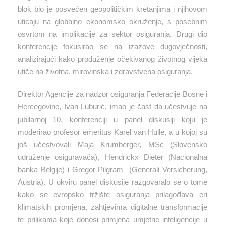
blok bio je posvećen geopolitičkim kretanjima i njihovom
uticaju na globalno ekonomsko okruženje, s posebnim
osvrtom na implikacije za sektor osiguranja. Drugi dio
konferencije fokusirao se na izazove dugovječnosti,
analizirajući kako produženje očekivanog životnog vijeka
utiče na životna, mirovinska i zdravstvena osiguranja.
Direktor Agencije za nadzor osiguranja Federacije Bosne i
Hercegovine, Ivan Luburić, imao je čast da učestvuje na
jubilarnoj 10. konferenciji u panel diskusiji koju je
moderirao profesor emeritus Karel van Hulle, a u kojoj su
još učestvovali Maja Krumberger, MSc (Slovensko
udruženje osiguravača), Hendrickx Dieter (Nacionalna
banka Belgije) i Gregor Pilgram (Generali Versicherung,
Austria). U okviru panel diskusije razgovaralo se o tome
kako se evropsko tržište osiguranja prilagođava eri
klimatskih promjena, zahtjevima digitalne transformacije
te prilikama koje donosi primjena umjetne inteligencije u