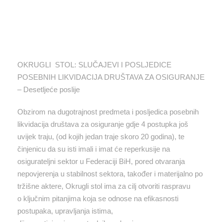
OKRUGLI STOL: SLUČAJEVI I POSLJEDICE
POSEBNIH LIKVIDACIJA DRUŠTAVA ZA OSIGURANJE
– Desetljeće poslije
Obzirom na dugotrajnost predmeta i posljedica posebnih
likvidacija društava za osiguranje gdje 4 postupka još
uvijek traju, (od kojih jedan traje skoro 20 godina), te
činjenicu da su isti imali i imat će reperkusije na
osigurateljni sektor u Federaciji BiH, pored otvaranja
nepovjerenja u stabilnost sektora, također i materijalno po
tržišne aktere, Okrugli stol ima za cilj otvoriti raspravu
o ključnim pitanjima koja se odnose na efikasnosti
postupaka, upravljanja istima,