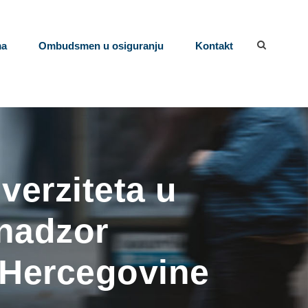
ma
Ombudsmen u osiguranju
Kontakt
verziteta u
 nadzor
 Hercegovine