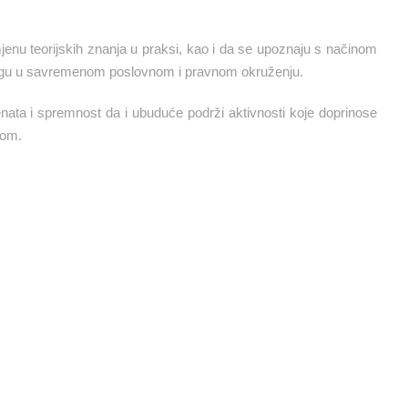
imjenu teorijskih znanja u praksi, kao i da se upoznaju s načinom
u ulogu u savremenom poslovnom i pravnom okruženju.
enata i spremnost da i ubuduće podrži aktivnosti koje doprinose
com.