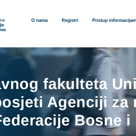
O nama
Registri
Pristup informacija
vnog fakulteta Uni
osjeti Agenciji za
Federacije Bosne i