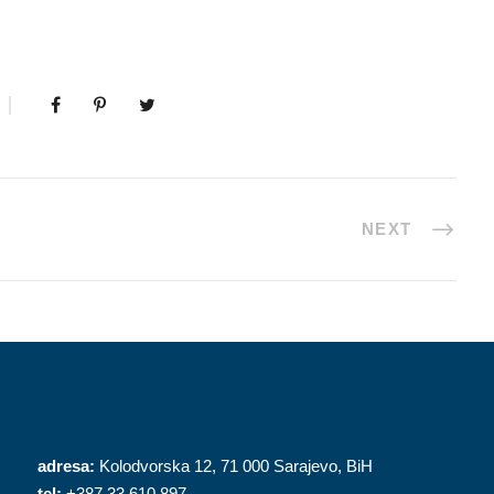
NEXT
adresa:
Kolodvorska 12, 71 000 Sarajevo, BiH
tel:
+387 33 610 897