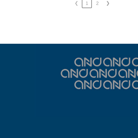
❮
❯
1
2