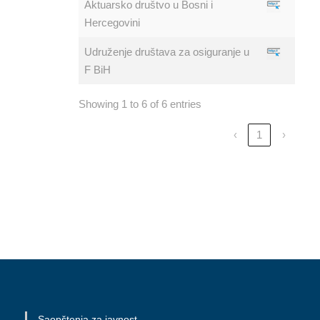
Aktuarsko društvo u Bosni i
Hercegovini
Udruženje društava za osiguranje u
F BiH
Showing 1 to 6 of 6 entries
‹
1
›
Saopštenja za javnost