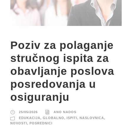
Poziv za polaganje
stručnog ispita za
obavljanje poslova
posredovanja u
osiguranju
25/05/2026
ANO NADOS
EDUKACIJA
,
GLOBALNO
,
ISPITI
,
NASLOVNICA
,
NOVOSTI
,
POSREDNICI