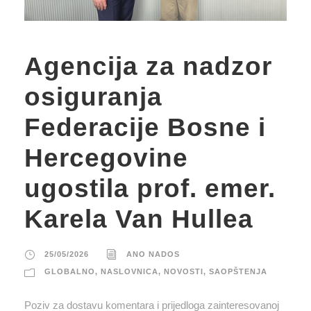
Agencija za nadzor
osiguranja
Federacije Bosne i
Hercegovine
ugostila prof. emer.
Karela Van Hullea
25/05/2026
ANO NADOS
GLOBALNO
,
NASLOVNICA
,
NOVOSTI
,
SAOPŠTENJA
Poziv za dostavu komentara i prijedloga zainteresovanoj