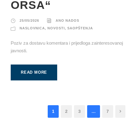
ORSA“
25/05/2026
ANO NADOS
NASLOVNICA
,
NOVOSTI
,
SAOPŠTENJA
Poziv za dostavu komentara i prijedloga zainteresovanoj
javnosti.
READ MORE
1
2
3
…
7