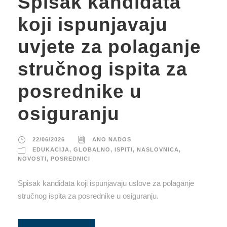
Spisak kandidata
koji ispunjavaju
uvjete za polaganje
stručnog ispita za
posrednike u
osiguranju
22/06/2026
ANO NADOS
EDUKACIJA
,
GLOBALNO
,
ISPITI
,
NASLOVNICA
,
NOVOSTI
,
POSREDNICI
Spisak kandidata koji ispunjavaju uslove za polaganje
stručnog ispita za posrednike u osiguranju.