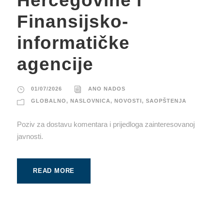
Hercegovine i
Finansijsko-
informatičke
agencije
01/07/2026
ANO NADOS
GLOBALNO
,
NASLOVNICA
,
NOVOSTI
,
SAOPŠTENJA
Poziv za dostavu komentara i prijedloga zainteresovanoj
javnosti.
READ MORE