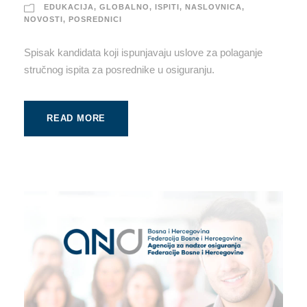
EDUKACIJA
,
GLOBALNO
,
ISPITI
,
NASLOVNICA
,
NOVOSTI
,
POSREDNICI
Spisak kandidata koji ispunjavaju uslove za polaganje
stručnog ispita za posrednike u osiguranju.
READ MORE