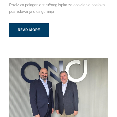
Poziv za polaganje stručnog ispita za obavljanje poslova
posredovanja u osiguranju
READ MORE