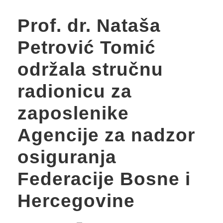
Prof. dr. Nataša
Petrović Tomić
održala stručnu
radionicu za
zaposlenike
Agencije za nadzor
osiguranja
Federacije Bosne i
Hercegovine