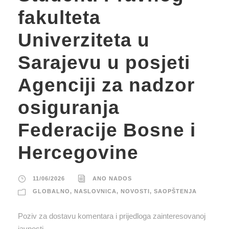
fakulteta
Univerziteta u
Sarajevu u posjeti
Agenciji za nadzor
osiguranja
Federacije Bosne i
Hercegovine
11/06/2026
ANO NADOS
GLOBALNO
,
NASLOVNICA
,
NOVOSTI
,
SAOPŠTENJA
Poziv za dostavu komentara i prijedloga zainteresovanoj
javnosti.