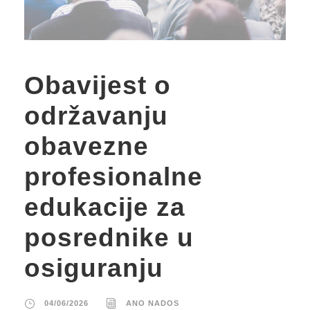
Obavijest o
održavanju
obavezne
profesionalne
edukacije za
posrednike u
osiguranju
04/06/2026
ANO NADOS