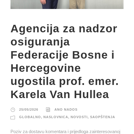
Agencija za nadzor
osiguranja
Federacije Bosne i
Hercegovine
ugostila prof. emer.
Karela Van Hullea
25/05/2026
ANO NADOS
GLOBALNO
,
NASLOVNICA
,
NOVOSTI
,
SAOPŠTENJA
Poziv za dostavu komentara i prijedloga zainteresovanoj