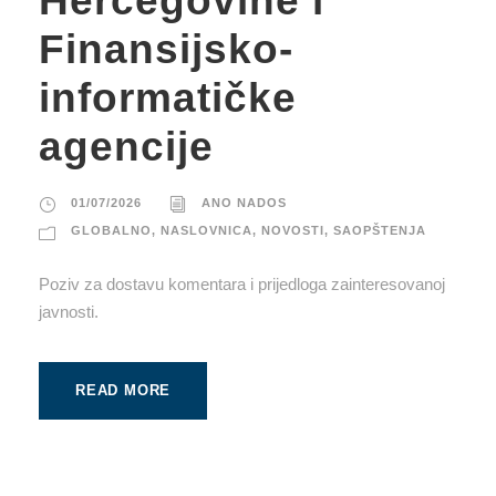
Hercegovine i
Finansijsko-
informatičke
agencije
01/07/2026
ANO NADOS
GLOBALNO
,
NASLOVNICA
,
NOVOSTI
,
SAOPŠTENJA
Poziv za dostavu komentara i prijedloga zainteresovanoj
javnosti.
READ MORE