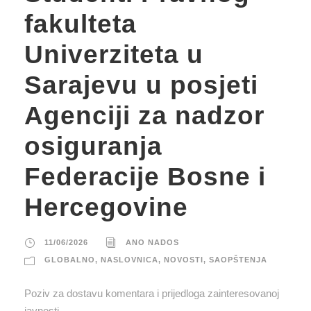
fakulteta
Univerziteta u
Sarajevu u posjeti
Agenciji za nadzor
osiguranja
Federacije Bosne i
Hercegovine
11/06/2026
ANO NADOS
GLOBALNO
,
NASLOVNICA
,
NOVOSTI
,
SAOPŠTENJA
Poziv za dostavu komentara i prijedloga zainteresovanoj
javnosti.