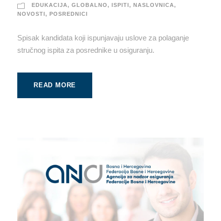
EDUKACIJA
,
GLOBALNO
,
ISPITI
,
NASLOVNICA
,
NOVOSTI
,
POSREDNICI
Spisak kandidata koji ispunjavaju uslove za polaganje
stručnog ispita za posrednike u osiguranju.
READ MORE