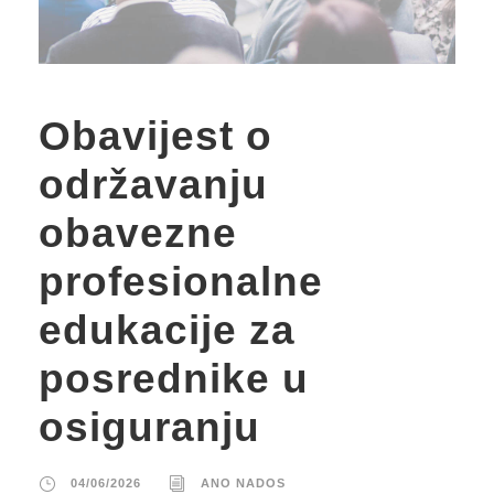
Obavijest o
održavanju
obavezne
profesionalne
edukacije za
posrednike u
osiguranju
04/06/2026
ANO NADOS