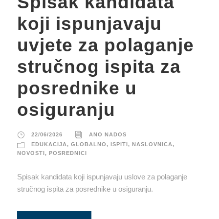
Spisak kandidata
koji ispunjavaju
uvjete za polaganje
stručnog ispita za
posrednike u
osiguranju
22/06/2026
ANO NADOS
EDUKACIJA
,
GLOBALNO
,
ISPITI
,
NASLOVNICA
,
NOVOSTI
,
POSREDNICI
Spisak kandidata koji ispunjavaju uslove za polaganje
stručnog ispita za posrednike u osiguranju.