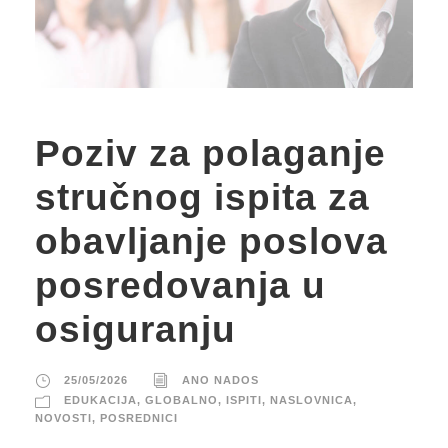
Poziv za polaganje
stručnog ispita za
obavljanje poslova
posredovanja u
osiguranju
25/05/2026
ANO NADOS
EDUKACIJA
,
GLOBALNO
,
ISPITI
,
NASLOVNICA
,
NOVOSTI
,
POSREDNICI