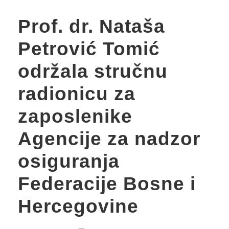
Prof. dr. Nataša
Petrović Tomić
održala stručnu
radionicu za
zaposlenike
Agencije za nadzor
osiguranja
Federacije Bosne i
Hercegovine