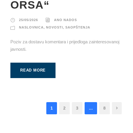
ORSA“
25/05/2026
ANO NADOS
NASLOVNICA
,
NOVOSTI
,
SAOPŠTENJA
Poziv za dostavu komentara i prijedloga zainteresovanoj
javnosti.
READ MORE
1
2
3
…
8