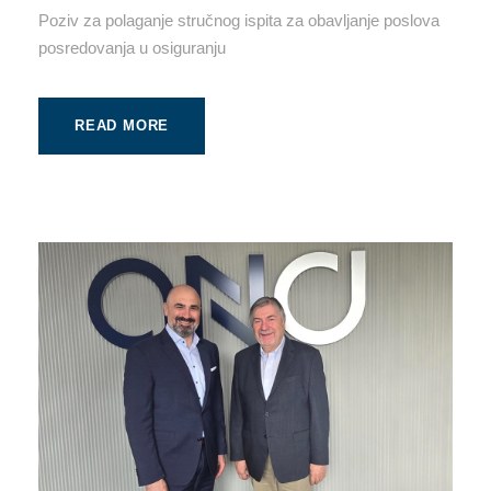
Poziv za polaganje stručnog ispita za obavljanje poslova
posredovanja u osiguranju
READ MORE