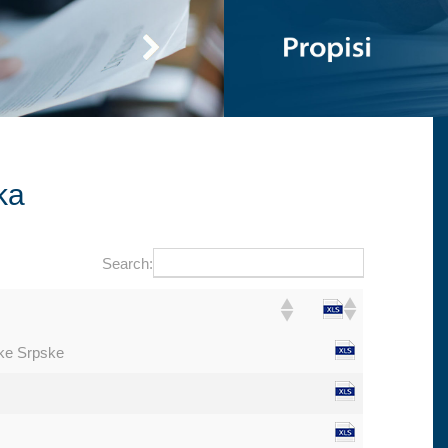
ka
Search:
ike Srpske
u