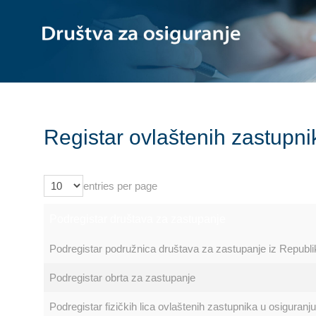
Registar ovlaštenih zastupni
entries per page
Podregistar društava za zastupanje
Podregistar podružnica društava za zastupanje iz Republ
Podregistar obrta za zastupanje
Podregistar fizičkih lica ovlaštenih zastupnika u osiguranj