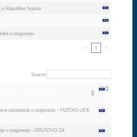
ju iz Republike Srpske
nika u osiguranju
‹
1
›
Search:
zastupnja u osiguranju – FIZIČKO LICE
slova zastupanja u osiguranju – FIZIČKO LICE
upnja u osiguranju – DRUŠTVO ZA